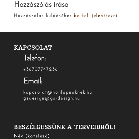
Hozzászólás írása
Hozzászólás küldéséhez
be kell jelentkezni
.
KAPCSOLAT
Telefon:
+36707747236
Email:
kapcsolat@honlapnoknek.hu
gsdesign@gs-design.hu
BESZÉLGESSÜNK A TERVEIDRŐL!
Név (kötelező)