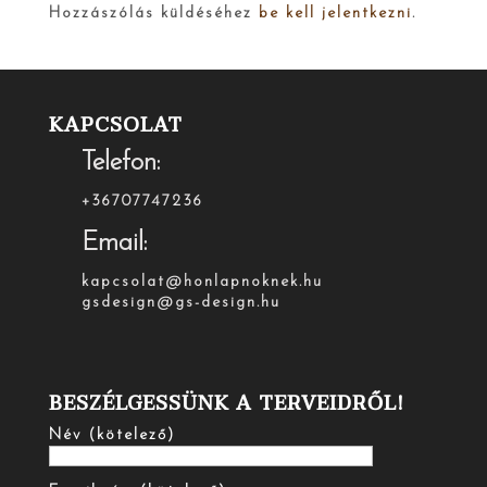
Hozzászólás küldéséhez
be kell jelentkezni
.
KAPCSOLAT
Telefon:
+36707747236
Email:
kapcsolat@honlapnoknek.hu
gsdesign@gs-design.hu
BESZÉLGESSÜNK A TERVEIDRŐL!
Név (kötelező)