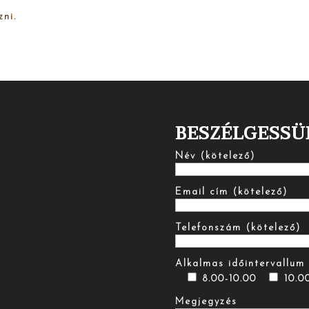
zni
.
BESZÉLGESSÜ
Név (kötelező)
Email cím (kötelező)
Telefonszám (kötelező)
Alkalmas időintervallum 
8.00-10.00
10.0
Megjegyzés