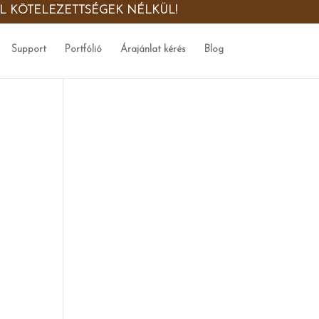
ŐL KÖTELEZETTSÉGEK NÉLKÜL!
Support
Portfólió
Árajánlat kérés
Blog