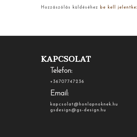
Hozzászólás küldéséhez
be kell jelentke
KAPCSOLAT
Telefon:
+36707747236
Email:
kapcsolat@honlapnoknek.hu
gsdesign@gs-design.hu