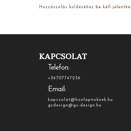
Hozzászólás küldéséhez
be kell jelentke
KAPCSOLAT
Telefon:
+36707747236
Email:
kapcsolat@honlapnoknek.hu
gsdesign@gs-design.hu