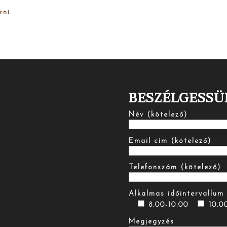
zni
.
BESZÉLGESSÜ
Név (kötelező)
Email cím (kötelező)
Telefonszám (kötelező)
Alkalmas időintervallum 
8.00-10.00
10.0
Megjegyzés