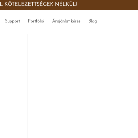
ŐL KÖTELEZETTSÉGEK NÉLKÜL!
Support
Portfólió
Árajánlat kérés
Blog