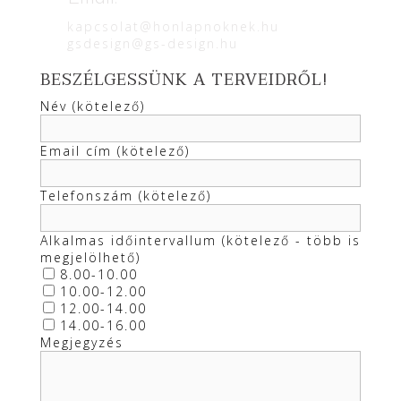
kapcsolat@honlapnoknek.hu
gsdesign@gs-design.hu
BESZÉLGESSÜNK A TERVEIDRŐL!
Név (kötelező)
Email cím (kötelező)
Telefonszám (kötelező)
Alkalmas időintervallum (kötelező - több is
megjelölhető)
8.00-10.00
10.00-12.00
12.00-14.00
14.00-16.00
Megjegyzés