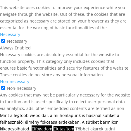
This website uses cookies to improve your experience while you
navigate through the website. Out of these, the cookies that are
categorized as necessary are stored on your browser as they are
essential for the working of basic functionalities of the
...
Necessary
Necessary
Always Enabled
Necessary cookies are absolutely essential for the website to
function properly. This category only includes cookies that
ensures basic functionalities and security features of the website.
These cookies do not store any personal information.
Non-necessary
Non-necessary
Any cookies that may not be particularly necessary for the website
to function and is used specifically to collect user personal data
via analytics, ads, other embedded contents are termed as non-
necessary cookies. It is mandatory to procure user consent prior to
Mint a legtöbb weboldal, a mi honlapunk is használ sütiket a
running these cookies on your website.
felhasználói élmény fokozása érdekében. A sütiket bármikor
SAVE & ACCEPT
kikapcsolhatod.
Elfogadom
Elutasítom
Többet akarok tudni