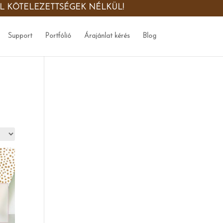
ŐL KÖTELEZETTSÉGEK NÉLKÜL!
Support
Portfólió
Árajánlat kérés
Blog