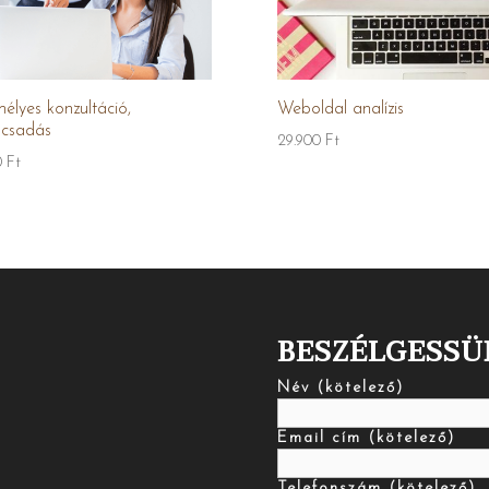
élyes konzultáció,
Weboldal analízis
ácsadás
29.900
Ft
0
Ft
BESZÉLGESSÜ
Név (kötelező)
Email cím (kötelező)
Telefonszám (kötelező)