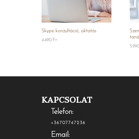
Skype konzultáció, oktatás
Szem
tan
4.490
Ft
5.99
KAPCSOLAT
Telefon:
+36707747236
Email: