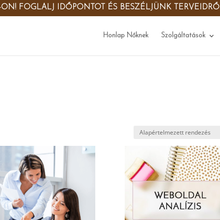
-ON! FOGLALJ IDŐPONTOT ÉS BESZÉLJÜNK TERVEIDR
Honlap Nőknek
Szolgáltatások