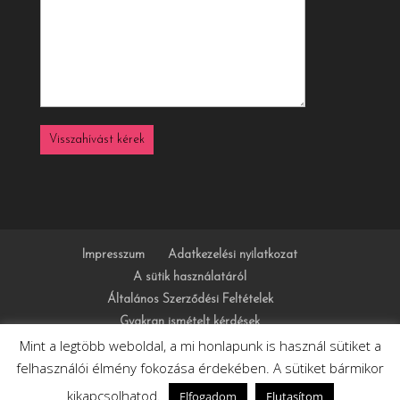
Impresszum
Adatkezelési nyilatkozat
A sütik használatáról
Általános Szerződési Feltételek
Gyakran ismételt kérdések
Mint a legtöbb weboldal, a mi honlapunk is használ sütiket a
felhasználói élmény fokozása érdekében. A sütiket bármikor
kikapcsolhatod.
Elfogadom
Elutasítom
Minden jog fenntartva - GS Design -