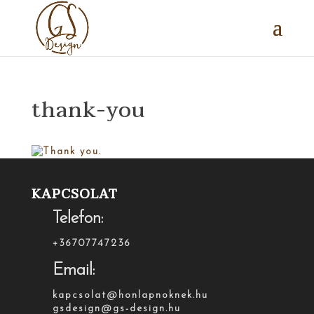
thank-you
KAPCSOLAT
Telefon:
+36707747236
Email:
kapcsolat@honlapnoknek.hu
gsdesign@gs-design.hu