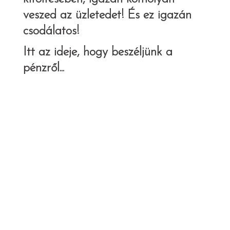
veszed az üzletedet! És ez igazán
csodálatos!
Itt az ideje, hogy beszéljünk a
pénzről...
Ez az a pont, amit a legtöbben átugranak -
egyszerűen megfeledkeznek róla. Tudjuk,
hogy a lehető legtöbbet szeretnéd kapni, a
lehető legkedvezőbb áron. (Ez alapvető
emberi tulajdonság. 🙂 ) Gondolom, kértél
már üzleti életed során jópár árajánlatot -
sokszor meghökkenve láttad az árakat, és
kénytelen voltál lemondani az álmaidról,
vagy kénytelen voltál beérni jóval kevesebbel
is.
Ezen a ponton kérlek, hogy legyél nagyon
őszinte! Mekkora az az összeg, amit
megengedhetsz magadnak erre a projektre?