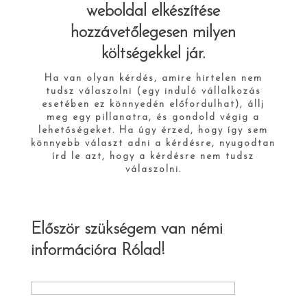
weboldal elkészítése
hozzávetőlegesen milyen
költségekkel jár.
Ha van olyan kérdés, amire hirtelen nem
tudsz válaszolni (egy induló vállalkozás
esetében ez könnyedén előfordulhat), állj
meg egy pillanatra, és gondold végig a
lehetőségeket. Ha úgy érzed, hogy így sem
könnyebb választ adni a kérdésre, nyugodtan
írd le azt, hogy a kérdésre nem tudsz
válaszolni.
Először szükségem van némi
információra Rólad!
Neved*