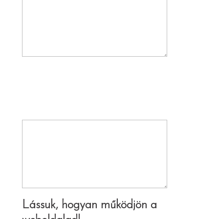
Mi az
#1 PROBLÉMA
, amit szeretnél a
weboldaladdal kapcsolatban megoldani?*
Ne gondolj nagyon bonyolult dolgokra, azt
írd, ami ezzel kapcsolatban legelőször az
eszedbe jutott.
Lássuk, hogyan működjön a