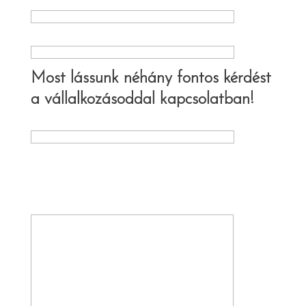
Email címed*
Telefonszámod
Most lássunk néhány fontos kérdést
a vállalkozásoddal kapcsolatban!
Vállalkozásod neve*
Vállalkozásod rövid bemutatása*
Mutasd be kérlek a vállalkozásodat, mióta
és mivel foglalkozol, mekkora céged van, mik
a céljai vállalkozásodnak és mi a küldetésed.