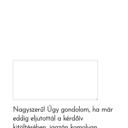
Weboldalad funkciói*
Hétköznapi nyelven: 'Mit szeretnél, hogy a
weboldalad csináljon?'
Fontos, hogy vázoljuk a funkciókat, amiket
látni szeretnél a weboldaladon. (Ilyesmikre
gondolok: zárt felhasználói felület,
webáruház, hírlevél, blog vagy blogok, hírek,
fórum, helpdesk, stb.)
Nagyszerű! Úgy gondolom, ha már
eddig eljutottál a kérdőív
kitöltésében, igazán komolyan