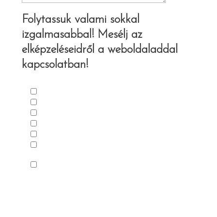
Folytassuk valami sokkal
izgalmasabbal! Mesélj az
elképzeléseidről a weboldaladdal
kapcsolatban!
Mi az, amire szükséged lenne?*
Weboldal készítése
Meglévő weboldalam átalakítása
Arculatom kialakítása
Logó tervezése
Irodai és reklámanyagok tervezése
Ellenállhatatlan szövegezés a
weboldalamra
Egyéb
Áttekintés*
Röviden írd le, hogy jelenleg hol, milyen
formában vagy jelen az interneten (pl blogot
vezetsz, van Facebook oldalad, stb.). Ha