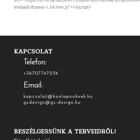
embed-iframe-1.14.min.js"></script>
KAPCSOLAT
Telefon:
+36707747236
Email:
kapcsolat@honlapnoknek.hu
gsdesign@gs-design.hu
BESZÉLGESSÜNK A TERVEIDRŐL!