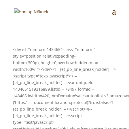
<div id="mmform143465" class="mmform"
style="position:relative;padding-
bottom:300px;height:0;overflow:hidden;max-
width:100%;"></div><!-- [et_pb_line_break_holder] -->
<script type="text/javascript"><!--
[et_pb_line_break_holder] -->var uniqueId =
1434651519316889,listId = 78497,formId =
143465,iwidth=420,mmDomain='salesautopilot.s3.amazona
('https:' == document.location.protocol)?true:false;<!--
[et_pb_line_break_holder] --></script><!--
[et_pb_line_break_holder] --><script
type="text/javascript"
src="https://d1ursyhqs5x9h1.cloudfront.net/sw/scripts/mm-