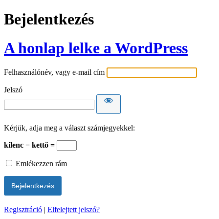
Bejelentkezés
A honlap lelke a WordPress
Felhasználónév, vagy e-mail cím
Jelszó
Kérjük, adja meg a választ számjegyekkel:
kilenc − kettő =
Emlékezzen rám
Regisztráció
|
Elfelejtett jelszó?