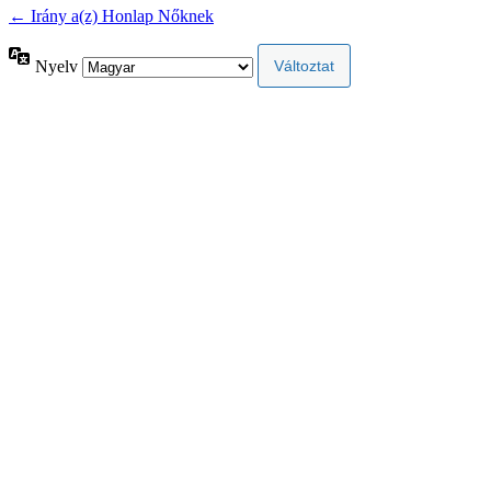
← Irány a(z) Honlap Nőknek
Nyelv