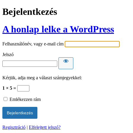
Bejelentkezés
A honlap lelke a WordPress
Felhasználónév, vagy e-mail cím
Jelszó
Kérjük, adja meg a választ számjegyekkel:
1 × 5 =
Emlékezzen rám
Regisztráció
|
Elfelejtett jelszó?