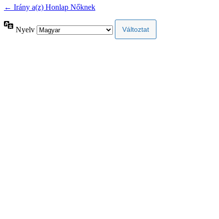
← Irány a(z) Honlap Nőknek
Nyelv