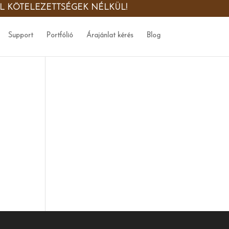
ŐL KÖTELEZETTSÉGEK NÉLKÜL!
Support
Portfólió
Árajánlat kérés
Blog